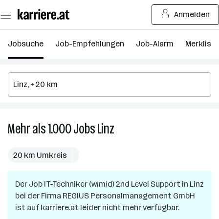
Zum
Anmelden
Seiteninhalt
springen
Jobsuche
Job-Empfehlungen
Job-Alarm
Merkliste
Mehr als 1.000
Jobs
Linz
Mehr
als
1.000
20 km Umkreis
Jobs
in
Der Job
IT-Techniker (w/m/d) 2nd Level Support
Linz
in
Linz
bei der Firma
REGIUS Personalmanagement GmbH
ist auf karriere.at leider nicht mehr verfügbar.