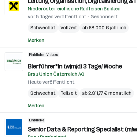
Leitung Organisation, Digitalisierung & 
Niederösterreichische Raiffeisen Banken
vor 5 Tagen veröffentlicht
Gesponsert
Schwechat
Vollzeit
ab 68.000 € jährlich
Merken
Einblicke
Videos
Bierführer*in (w/m/d) 3 Tage/ Woche
Brau Union Österreich AG
Heute veröffentlicht
Schwechat
Teilzeit
ab 2.811,77 € monatlich
Merken
Einblicke
Senior Data & Reporting Specialist (m/w