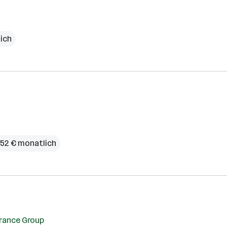
lich
,52 € monatlich
rance Group