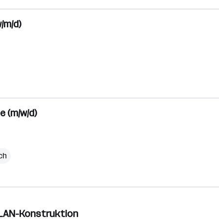
/m/d)
e (m/w/d)
ch
PLAN-Konstruktion