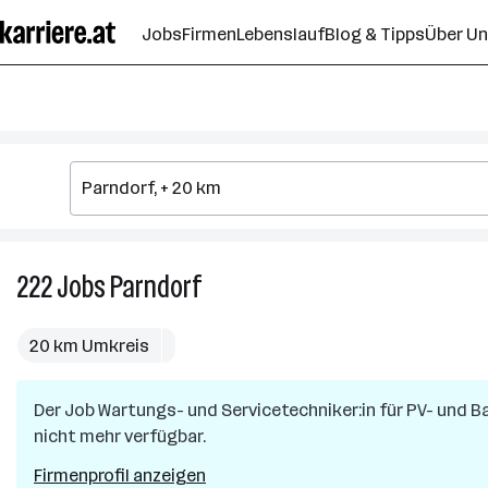
Zum
Jobs
Firmen
Lebenslauf
Blog & Tipps
Über U
Seiteninhalt
springen
222
Jobs
Parndorf
222
Jobs
in
20 km Umkreis
Parndorf
Der Job
Wartungs- und Servicetechniker:in für PV- und B
nicht mehr verfügbar.
Firmenprofil anzeigen