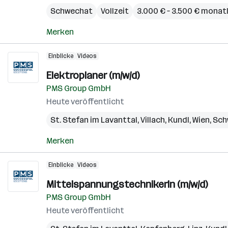
Schwechat
Vollzeit
3.000 € – 3.500 € monat
Merken
Einblicke
Videos
Elektroplaner (m/w/d)
PMS Group GmbH
Heute veröffentlicht
St. Stefan im Lavanttal
,
Villach
,
Kundl
,
Wien
,
Sch
Merken
Einblicke
Videos
MittelspannungstechnikerIn (m/w/d)
PMS Group GmbH
Heute veröffentlicht