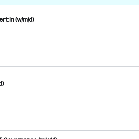
rt:in (w/m/d)
d)