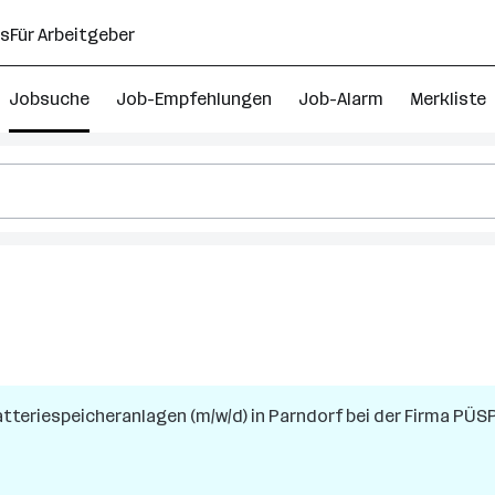
ns
Für Arbeitgeber
Jobsuche
Job-Empfehlungen
Job-Alarm
Merkliste
atteriespeicheranlagen (m/w/d)
in
Parndorf
bei der Firma
PÜSP