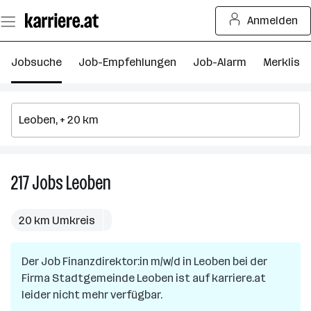
Zum
Anmelden
Seiteninhalt
springen
Jobsuche
Job-Empfehlungen
Job-Alarm
Merkliste
217
Jobs
Leoben
217
Jobs
in
20 km Umkreis
Leoben
Der Job
Finanzdirektor:in m/w/d
in
Leoben
bei der
Firma
Stadtgemeinde Leoben
ist auf karriere.at
leider nicht mehr verfügbar.