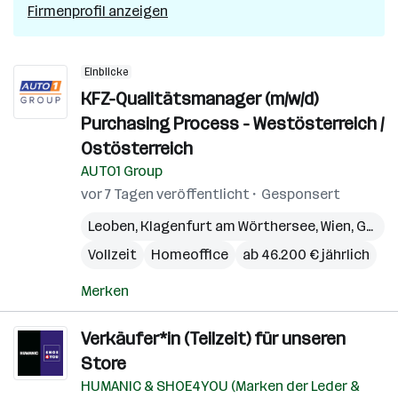
Firmenprofil anzeigen
Einblicke
KFZ-Qualitätsmanager (m/w/d)
Purchasing Process - Westösterreich /
Ostösterreich
AUTO1 Group
vor 7 Tagen veröffentlicht
Gesponsert
Leoben
,
Klagenfurt am Wörthersee
,
Wien
,
Graz
,
Vollzeit
Homeoffice
ab 46.200 € jährlich
Merken
Verkäufer*in (Teilzeit) für unseren
Store
HUMANIC & SHOE4YOU (Marken der Leder &