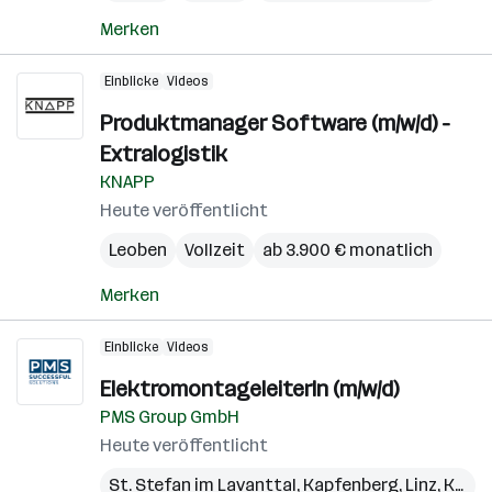
Merken
Einblicke
Videos
Produktmanager Software (m/w/d) -
Extralogistik
KNAPP
Heute veröffentlicht
Leoben
Vollzeit
ab 3.900 € monatlich
Merken
Einblicke
Videos
ElektromontageleiterIn (m/w/d)
PMS Group GmbH
Heute veröffentlicht
St. Stefan im Lavanttal
,
Kapfenberg
,
Linz
,
Kundl