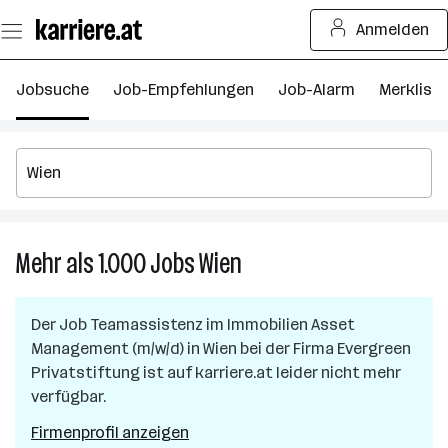
Zum
Anmelden
Seiteninhalt
springen
Jobsuche
Job-Empfehlungen
Job-Alarm
Merkliste
Mehr als 1.000
Jobs
Wien
Mehr
als
1.000
Der Job
Teamassistenz im Immobilien Asset
Jobs
Management (m/w/d)
in
Wien
bei der Firma
Evergreen
in
Privatstiftung
ist auf karriere.at leider nicht mehr
Wien
verfügbar.
Firmenprofil anzeigen