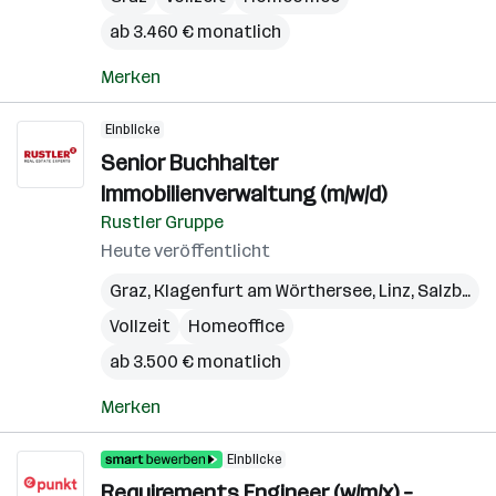
ab 3.460 € monatlich
Merken
Einblicke
Senior Buchhalter
Immobilienverwaltung (m/w/d)
Rustler Gruppe
Heute veröffentlicht
Graz
,
Klagenfurt am Wörthersee
,
Linz
,
Salzburg
,
Vollzeit
Homeoffice
ab 3.500 € monatlich
Merken
Einblicke
Requirements Engineer (w/m/x) –