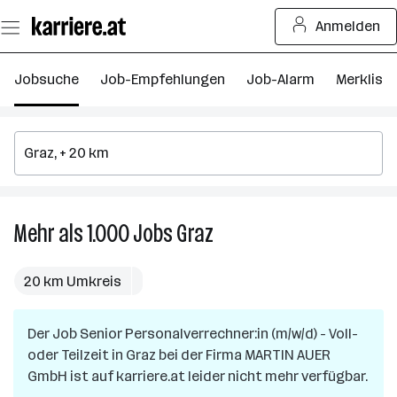
Zum
Anmelden
Seiteninhalt
springen
Jobsuche
Job-Empfehlungen
Job-Alarm
Merkliste
Mehr als 1.000
Jobs
Graz
Mehr
als
1.000
20 km Umkreis
Jobs
in
Der Job
Senior Personalverrechner:in (m/w/d) - Voll-
Graz
oder Teilzeit
in
Graz
bei der Firma
MARTIN AUER
GmbH
ist auf karriere.at leider nicht mehr verfügbar.