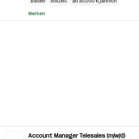
Baden
Vollzeit
ab 30.000 € jährlich
Merken
Account Manager Telesales (m/w/d)