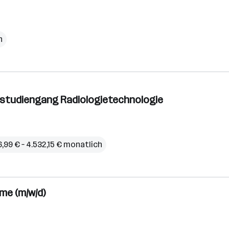
h
rstudiengang Radiologietechnologie
6,99 € – 4.532,15 € monatlich
e (m/w/d)