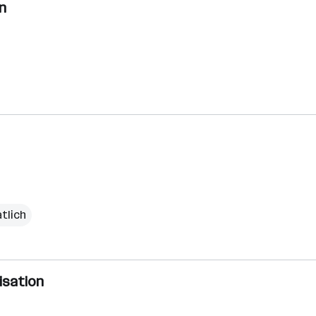
n
tlich
isation