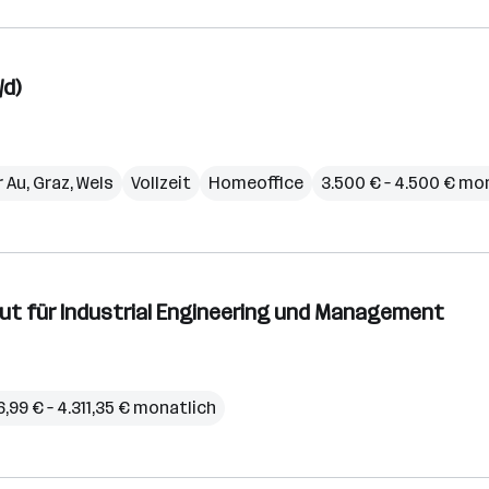
/d)
r Au
,
Graz
,
Wels
Vollzeit
Homeoffice
3.500 € – 4.500 € mo
itut für Industrial Engineering und Management
6,99 € – 4.311,35 € monatlich