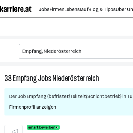
Zum
Jobs
Firmen
Lebenslauf
Blog & Tipps
Über U
Seiteninhalt
springen
38
Empfang
Jobs
Niederösterreich
38
Empfang
Jobs
Der Job
Empfang (befristet/Teilzeit/Schichtbetrieb)
in
Tu
in
Niederösterrei
Firmenprofil anzeigen