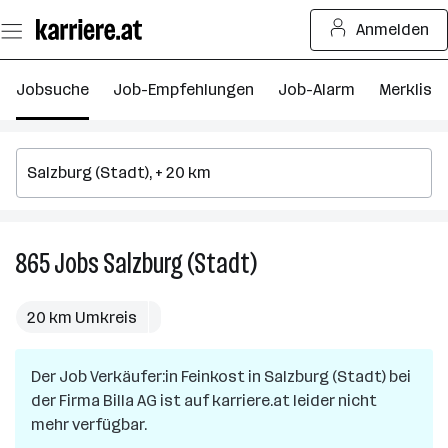
Zum
Anmelden
Seiteninhalt
springen
Jobsuche
Job-Empfehlungen
Job-Alarm
Merkliste
865
Jobs
Salzburg (Stadt)
865
Jobs
in
20 km Umkreis
Salzburg
(Stadt)
Der Job
Verkäufer:in Feinkost
in
Salzburg (Stadt)
bei
der Firma
Billa AG
ist auf karriere.at leider nicht
mehr verfügbar.