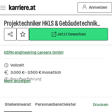
Zum
Anmelden
Seiteninhalt
springen
Projektechniker HKLS & Gebäudetechnik (w/m/d)
Jetzt bewerben
KERN engineering careers GmbH
Vollzeit
3.000 € – 3.500 € monatlich
Berufserfahrung
Mehr anzeigen
Wien Süd
Über das Unternehmen
Stelleninserat
Personaldienstleister
Drucken
Linz