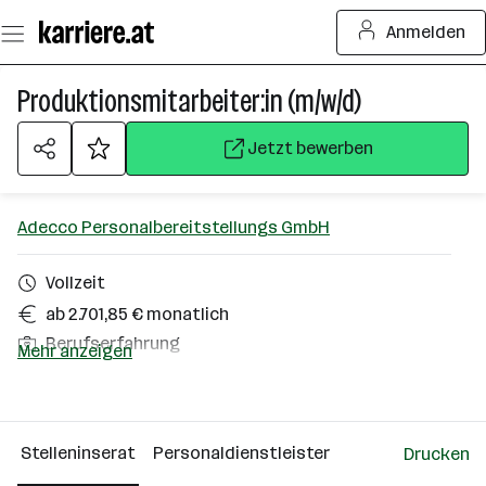
Zum
Anmelden
Seiteninhalt
springen
Produktionsmitarbeiter:in (m/w/d)
Jetzt bewerben
Adecco Personalbereitstellungs GmbH
Vollzeit
ab 2.701,85 € monatlich
Berufserfahrung
Mehr anzeigen
Eggelsberg
Über das Unternehmen
Stelleninserat
Personaldienstleister
Drucken
Wien