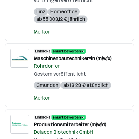
vor 5 Tagen veröffentlicht
Linz
Homeoffice
ab 55.903,12 € jährlich
Merken
Einblicke
Maschinenbautechniker*in (m/w/x)
Rohrdorfer
Gestern veröffentlicht
Gmunden
ab 18,28 € stündlich
Merken
Einblicke
Produktionsmitarbeiter (m/w/d)
Delacon Biotechnik GmbH