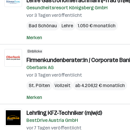
Lehre Gastronomiefachmann/-frau (m/w/
Gesundheitsresort Königsberg GmbH
vor 3 Tagen veröffentlicht
Bad Schönau
Lehre
1.050 € monatlich
Merken
Einblicke
Firmenkundenberater:in / Corporate Bank
Oberbank AG
vor 3 Tagen veröffentlicht
St. Pölten
Vollzeit
ab 4.206,12 € monatlich
Merken
Lehrling KFZ-Techniker (m/w/d)
BestDrive Austria GmbH
vor 7 Tagen veröffentlicht