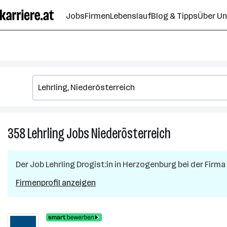
Zum
Jobs
Firmen
Lebenslauf
Blog & Tipps
Über U
Seiteninhalt
springen
358
Lehrling
Jobs
Niederösterreich
358
Lehrling
Jobs
Der Job
Lehrling Drogist:in
in
Herzogenburg
bei der Firma
in
Niederösterrei
Firmenprofil anzeigen