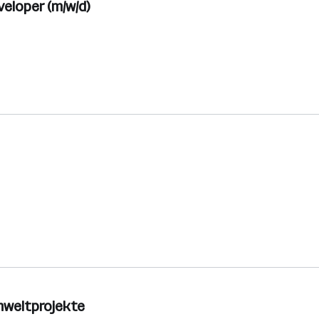
eloper (m/w/d)
mweltprojekte