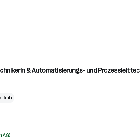
chnikerIn & Automatisierungs- und Prozessleittech
tlich
h AG)