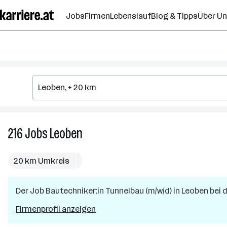
Zum
Jobs
Firmen
Lebenslauf
Blog & Tipps
Über U
Seiteninhalt
springen
216
Jobs
Leoben
216
Jobs
in
20 km Umkreis
Leoben
Der Job
Bautechniker:in Tunnelbau (m/w/d)
in
Leoben
bei 
Firmenprofil anzeigen