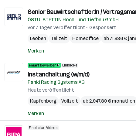
Senior Bauwirtschaftler:in / Vertragsma
ÖSTU-STETTIN Hoch- und Tiefbau GmbH
vor 7 Tagen veröffentlicht
Gesponsert
Leoben
Teilzeit
Homeoffice
ab 71.386 € jäh
Merken
Einblicke
Instandhaltung (w/m/d)
Pankl Racing Systems AG
Heute veröffentlicht
Kapfenberg
Vollzeit
ab 2.947,89 € monatlich
Merken
Einblicke
Videos