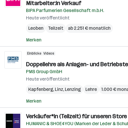
Mitarbeiter:in Verkauf
BIPA Parfumerien Gesellschaft m.b.H.
Heute veröffentlicht
Leoben
Teilzeit
ab 2.251 € monatlich
Merken
Einblicke
Videos
Doppellehre als Anlagen- und Betriebste
PMS Group GmbH
Heute veröffentlicht
Kapfenberg
,
Linz
,
Lenzing
Lehre
1.000 € mona
Merken
Verkäufer*in (Teilzeit) für unseren Store
HUMANIC & SHOE4YOU (Marken der Leder & Schu