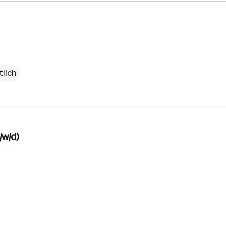
tlich
w/d)