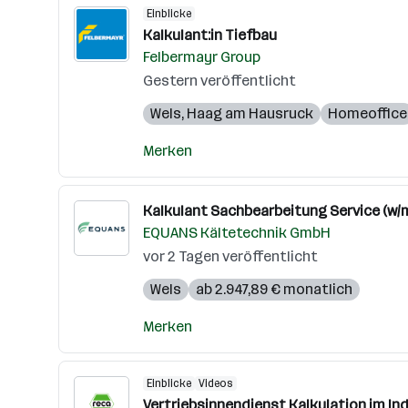
Einblicke
Kalkulant:in Tiefbau
Felbermayr Group
Gestern veröffentlicht
Wels
,
Haag am Hausruck
Homeoffice
Merken
Kalkulant Sachbearbeitung Service (w/m
EQUANS Kältetechnik GmbH
vor 2 Tagen veröffentlicht
Wels
ab 2.947,89 € monatlich
Merken
Einblicke
Videos
Vertriebsinnendienst Kalkulation im In