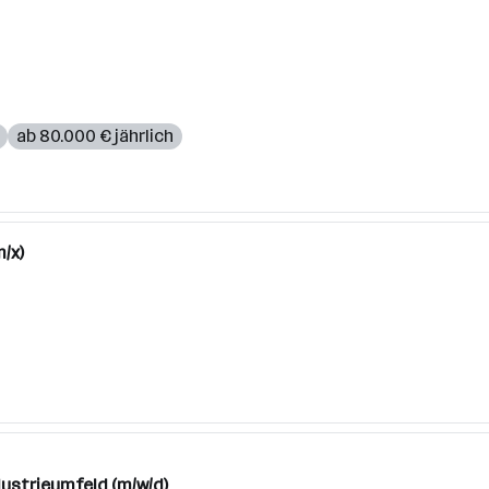
ab 80.000 € jährlich
/x)
dustrieumfeld (m/w/d)