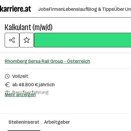
Zum
Jobs
Firmen
Lebenslauf
Blog & Tipps
Über U
Seiteninhalt
springen
Kalkulant (m/w/d)
Rhomberg Sersa Rail Group - Österreich
Vollzeit
ab 48.800 € jährlich
Berufserfahrung
Mehr anzeigen
Homeoffice möglich
Wels
Stelleninserat
Arbeitgeber
Über das Unternehmen