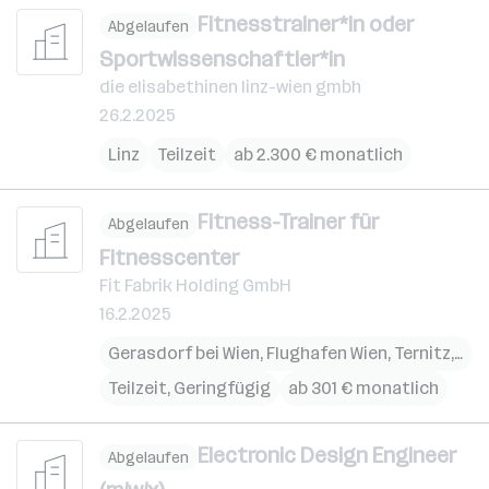
Fitnesstrainer*in oder
Abgelaufen
Sportwissenschaftler*in
die elisabethinen linz-wien gmbh
26.2.2025
Linz
Teilzeit
ab 2.300 € monatlich
Fitness-Trainer für
Abgelaufen
Fitnesscenter
Fit Fabrik Holding GmbH
16.2.2025
Gerasdorf bei Wien
,
Flughafen Wien
,
Ternitz
,
Bra
Teilzeit, Geringfügig
ab 301 € monatlich
Electronic Design Engineer
Abgelaufen