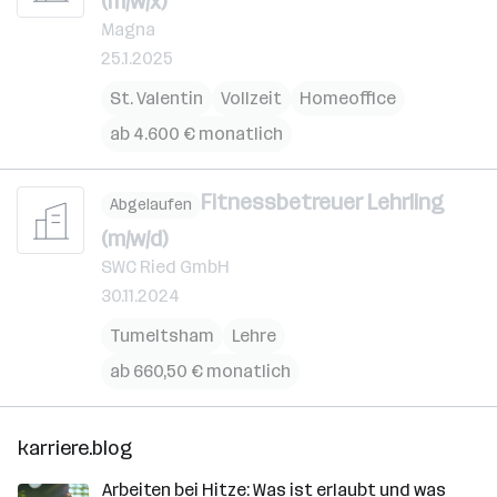
(m/w/x)
Magna
25.1.2025
St. Valentin
Vollzeit
Homeoffice
ab 4.600 € monatlich
Fitnessbetreuer Lehrling
Abgelaufen
(m/w/d)
SWC Ried GmbH
30.11.2024
Tumeltsham
Lehre
ab 660,50 € monatlich
karriere.blog
Arbeiten bei Hitze: Was ist erlaubt und was