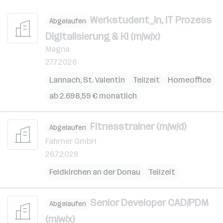
Werkstudent_in, IT Prozess
Abgelaufen
Digitalisierung & KI (m/w/x)
Magna
27.7.2026
Lannach
,
St. Valentin
Teilzeit
Homeoffice
ab 2.698,59 € monatlich
Fitnesstrainer (m/w/d)
Abgelaufen
Fahrner GmbH
26.7.2026
Feldkirchen an der Donau
Teilzeit
Senior Developer CAD/PDM
Abgelaufen
(m/w/x)