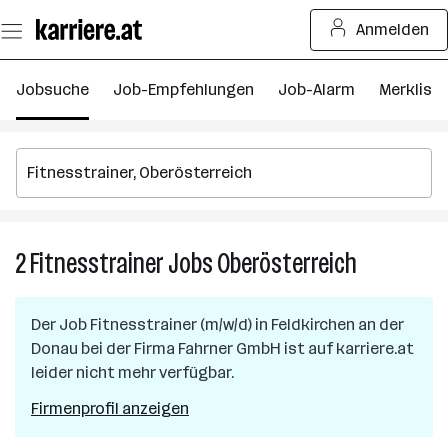
Zum
Anmelden
Seiteninhalt
springen
Jobsuche
Job-Empfehlungen
Job-Alarm
Merkliste
2
Fitnesstrainer
Jobs
Oberösterreich
2
Fitnesstrain
Jobs
Der Job
Fitnesstrainer (m/w/d)
in
Feldkirchen an der
in
Donau
bei der Firma
Fahrner GmbH
ist auf karriere.at
Oberösterre
leider nicht mehr verfügbar.
Firmenprofil anzeigen