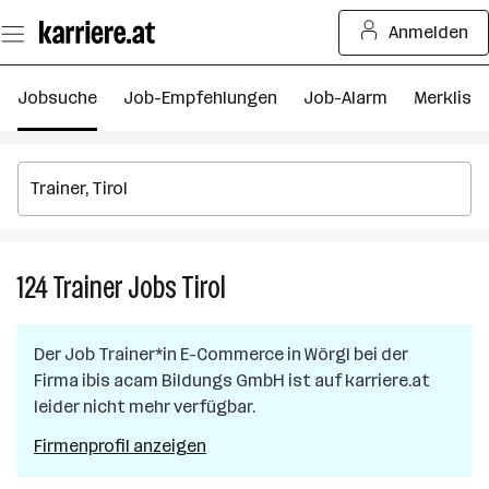
Zum
Anmelden
Seiteninhalt
springen
Jobsuche
Job-Empfehlungen
Job-Alarm
Merkliste
124
Trainer
Jobs
Tirol
124
Trainer
Jobs
Der Job
Trainer*in E-Commerce
in
Wörgl
bei der
in
Firma
ibis acam Bildungs GmbH
ist auf karriere.at
Tirol
leider nicht mehr verfügbar.
Firmenprofil anzeigen