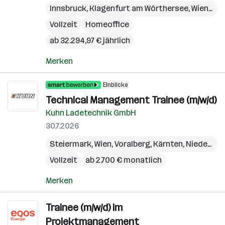
Innsbruck
,
Klagenfurt am Wörthersee
,
Wien
,
Bre
Vollzeit
Homeoffice
ab 32.294,97 € jährlich
Merken
Einblicke
Technical Management Trainee (m/w/d)
Kuhn Ladetechnik GmbH
30.7.2026
Steiermark
,
Wien
,
Voralberg
,
Kärnten
,
Niederösterreich
Vollzeit
ab 2.700 € monatlich
Merken
Trainee (m/w/d) im
Projektmanagement