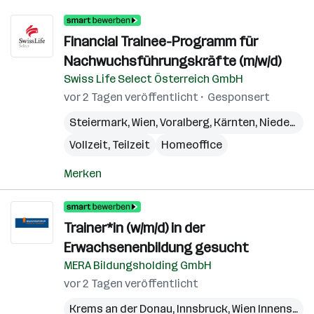
Financial Trainee-Programm für
Nachwuchsführungskräfte (m/w/d)
Swiss Life Select Österreich GmbH
vor 2 Tagen veröffentlicht
Gesponsert
Steiermark
,
Wien
,
Voralberg
,
Kärnten
,
Niederösterreich
Vollzeit, Teilzeit
Homeoffice
Merken
Trainer*in (w/m/d) in der
Erwachsenenbildung gesucht
MERA Bildungsholding GmbH
vor 2 Tagen veröffentlicht
Krems an der Donau
,
Innsbruck
,
Wien Innenstadt