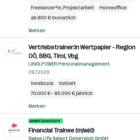
Freelancer*in, Projektarbeit
Homeoffice
ab 600 € monatlich
Merken
Vertriebstrainer:in Wertpapier - Region
OÖ, SBG, Tirol, Vbg
LINDLPOWER Personalmanagement
28.7.2026
Innsbruck
Vollzeit
70.000 € – 85.000 € jährlich
Merken
Financial Trainee (m/w/d)
Swiss Life Select Österreich GmbH