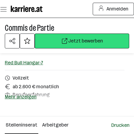
Zum
Anmelden
Seiteninhalt
springen
Commis de Partie
Jetzt bewerben
Red Bull Hangar-7
Vollzeit
ab 2.600 € monatlich
Berufserfahrung
Mehr anzeigen
Salzburg
Über das Unternehmen
Stelleninserat
Arbeitgeber
Drucken
51 - 100 Mitarbeiter*innen