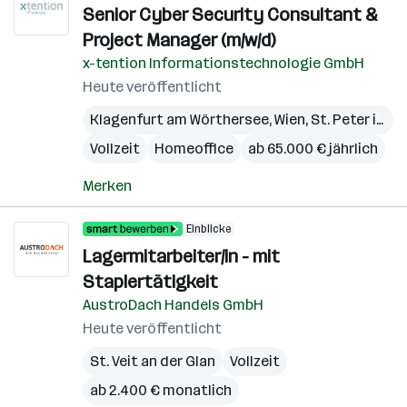
Senior Cyber Security Consultant &
Project Manager (m/w/d)
x-tention Informationstechnologie GmbH
Heute veröffentlicht
Klagenfurt am Wörthersee
,
Wien
,
St. Peter in der Au
Vollzeit
Homeoffice
ab 65.000 € jährlich
Merken
Einblicke
Lagermitarbeiter/in - mit
Staplertätigkeit
AustroDach Handels GmbH
Heute veröffentlicht
St. Veit an der Glan
Vollzeit
ab 2.400 € monatlich