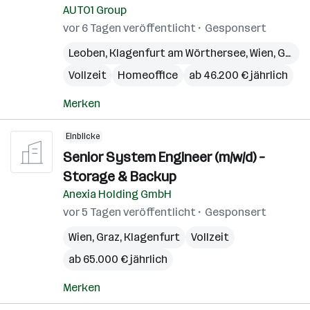
AUTO1 Group
vor 6 Tagen veröffentlicht
Gesponsert
Leoben
,
Klagenfurt am Wörthersee
,
Wien
,
Graz
,
Vollzeit
Homeoffice
ab 46.200 € jährlich
Merken
Einblicke
Senior System Engineer (m/w/d) –
Storage & Backup
Anexia Holding GmbH
vor 5 Tagen veröffentlicht
Gesponsert
Wien
,
Graz
,
Klagenfurt
Vollzeit
ab 65.000 € jährlich
Merken