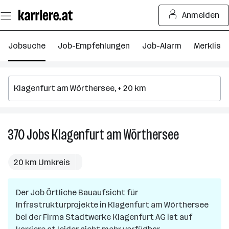
Zum
Anmelden
Seiteninhalt
springen
Jobsuche
Job-Empfehlungen
Job-Alarm
Merkliste
370
Jobs
Klagenfurt am Wörthersee
370
Jobs
in
20 km Umkreis
Klagenfurt
am
Der Job
Örtliche Bauaufsicht für
Wörthersee
Infrastrukturprojekte
in
Klagenfurt am Wörthersee
bei der Firma
Stadtwerke Klagenfurt AG
ist auf