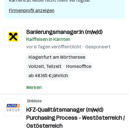
karriere.at leider nicht mehr verfügbar.
Firmenprofil anzeigen
Sanierungsmanager:in (m/w/d)
Raiffeisen in Kärnten
vor 6 Tagen veröffentlicht
Gesponsert
Klagenfurt am Wörthersee
Vollzeit, Teilzeit
Homeoffice
ab 48.165 € jährlich
Merken
Einblicke
KFZ-Qualitätsmanager (m/w/d)
Purchasing Process - Westösterreich /
Ostösterreich