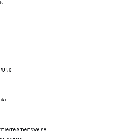
ng
/UNI)
o
iker
ntierte Arbeitsweise