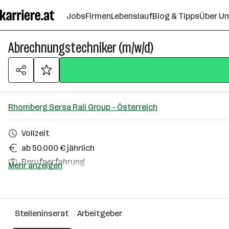
Zum
Jobs
Firmen
Lebenslauf
Blog & Tipps
Über U
Seiteninhalt
springen
Abrechnungstechniker (m/w/d)
Rhomberg Sersa Rail Group - Österreich
Vollzeit
ab 50.000 € jährlich
Berufserfahrung
Mehr anzeigen
Homeoffice möglich
Wiener Neudorf
Stelleninserat
Arbeitgeber
Über das Unternehmen