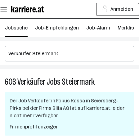
Zum
Anmelden
Seiteninhalt
springen
Jobsuche
Job-Empfehlungen
Job-Alarm
Merkliste
603
Verkäufer
Jobs
Steiermark
603
Verkäufer
Jobs
Der Job
Verkäufer:in Fokus Kassa
in
Seiersberg-
in
Pirka
bei der Firma
Billa AG
ist auf karriere.at leider
Steiermark
nicht mehr verfügbar.
Firmenprofil anzeigen