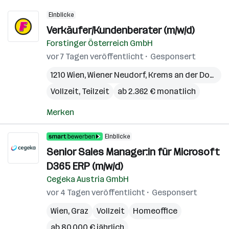
Einblicke
Verkäufer/Kundenberater (m/w/d)
Forstinger Österreich GmbH
vor 7 Tagen veröffentlicht
Gesponsert
1210 Wien
,
Wiener Neudorf
,
Krems an der Donau
,
Vollzeit, Teilzeit
ab 2.362 € monatlich
Merken
Einblicke
Senior Sales Manager:in für Microsoft
D365 ERP (m/w/d)
Cegeka Austria GmbH
vor 4 Tagen veröffentlicht
Gesponsert
Wien
,
Graz
Vollzeit
Homeoffice
ab 80.000 € jährlich