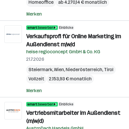
Homeoffice
ab 4.270,14 € monatlich
Merken
Einblicke
Verkaufsprofi für Online Marketing im
Außendienst m/w/d
heise regioconcept GmbH & Co. KG
21.7.2026
Steiermark
,
Wien
,
Niederösterreich
,
Tirol
Vollzeit
2.153,93 € monatlich
Merken
Einblicke
Vertriebsmitarbeiter im Außendienst
(m/w/d)
AustroDach Handels GmbH