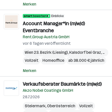
Merken
Einblicke
Account Manager*in (m/w/d)
Eventbranche
Rent.Group Austria GmbH
vor 6 Tagen veröffentlicht
Wien 23. Bezirk (Liesing)
,
Kalsdorf bei Graz
,
Pichl
Vollzeit
Homeoffice
ab 38.000 € jährlich
Merken
Verkaufsberater Baumärkte (m/w/d)
Akzo Nobel Coatings GmbH
28.7.2026
Steiermark
,
Oberösterreich
Vollzeit