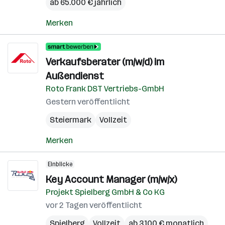
ab 65.000 € jährlich
Merken
Verkaufsberater (m/w/d) im
Außendienst
Roto Frank DST Vertriebs-GmbH
Gestern veröffentlicht
Steiermark
Vollzeit
Merken
Einblicke
Key Account Manager (m/w/x)
Projekt Spielberg GmbH & Co KG
vor 2 Tagen veröffentlicht
Spielberg
Vollzeit
ab 3.100 € monatlich