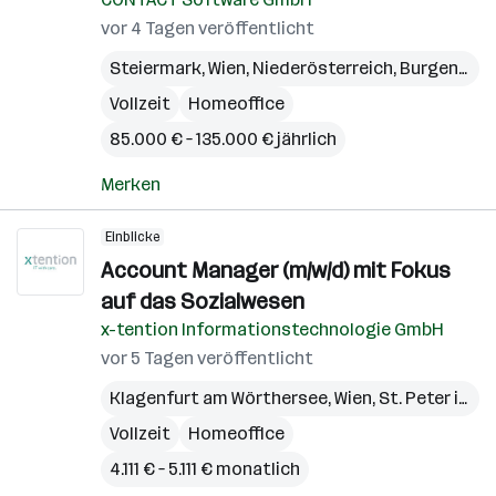
vor 4 Tagen veröffentlicht
Steiermark
,
Wien
,
Niederösterreich
,
Burgenland
Vollzeit
Homeoffice
85.000 € – 135.000 € jährlich
Merken
Einblicke
Account Manager (m/w/d) mit Fokus
auf das Sozialwesen
x-tention Informationstechnologie GmbH
vor 5 Tagen veröffentlicht
Klagenfurt am Wörthersee
,
Wien
,
St. Peter in der Au
Vollzeit
Homeoffice
4.111 € – 5.111 € monatlich