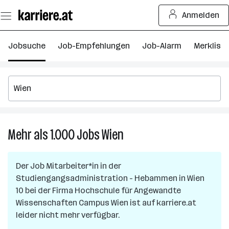
Zum
Anmelden
Seiteninhalt
springen
Jobsuche
Job-Empfehlungen
Job-Alarm
Merkliste
Mehr als 1.000
Jobs
Wien
Mehr
als
1.000
Der Job
Mitarbeiter*in in der
Jobs
Studiengangsadministration - Hebammen
in
Wien
in
10
bei der Firma
Hochschule für Angewandte
Wien
Wissenschaften Campus Wien
ist auf karriere.at
leider nicht mehr verfügbar.