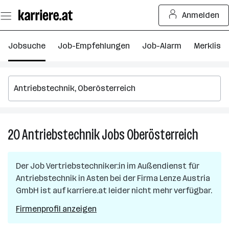
Zum
Anmelden
Seiteninhalt
springen
Jobsuche
Job-Empfehlungen
Job-Alarm
Merkliste
20
Antriebstechnik
Jobs
Oberösterreich
20
Antrieb
Jobs
Der Job
Vertriebstechniker:in im Außendienst für
in
Antriebstechnik
in
Asten
bei der Firma
Lenze Austria
Oberöst
GmbH
ist auf karriere.at leider nicht mehr verfügbar.
Firmenprofil anzeigen