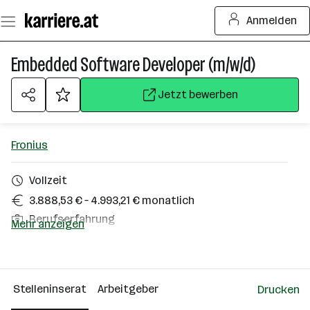
Zum
Anmelden
Seiteninhalt
springen
Embedded Software Developer (m/w/d)
Jetzt bewerben
Fronius
Vollzeit
3.888,53 € – 4.993,21 € monatlich
Berufserfahrung
Mehr anzeigen
Homeoffice möglich
Thalheim bei Wels
Stelleninserat
Arbeitgeber
Drucken
Über das Unternehmen