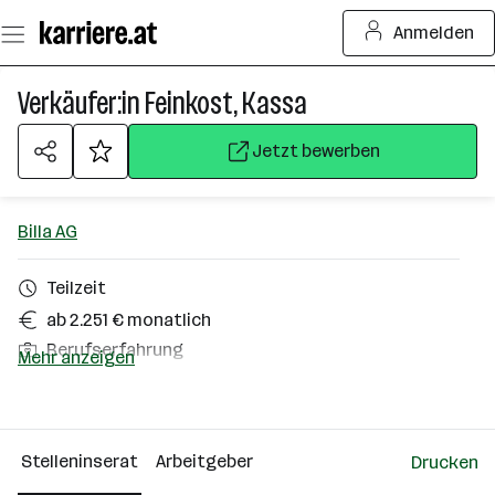
Zum
Anmelden
Seiteninhalt
springen
Verkäufer:in Feinkost, Kassa
Jetzt bewerben
Billa AG
Teilzeit
ab 2.251 € monatlich
Berufserfahrung
Mehr anzeigen
Ebenthal
Über das Unternehmen
Stelleninserat
Arbeitgeber
Drucken
10000+ Mitarbeiter*innen