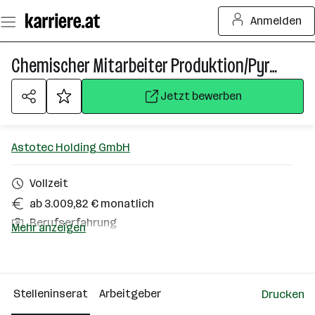
Zum
Anmelden
Seiteninhalt
springen
Chemischer Mitarbeiter Produktion/Pyrotechnic Produktion Operator (m/w/d)
Jetzt bewerben
Astotec Holding GmbH
Vollzeit
ab 3.009,82 € monatlich
Berufserfahrung
Mehr anzeigen
Winzendorf
Über das Unternehmen
Stelleninserat
Arbeitgeber
Drucken
501+ Mitarbeiter*innen