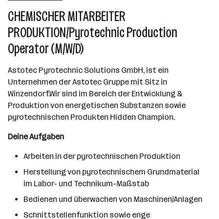
Hirtenberg
CHEMISCHER MITARBEITER
PRODUKTION/Pyrotechnic Production
Operator (M/W/D)
Astotec Pyrotechnic Solutions GmbH, ist ein
Unternehmen der Astotec Gruppe mit Sitz in
Winzendorf.Wir sind im Bereich der Entwicklung &
Produktion von energetischen Substanzen sowie
pyrotechnischen Produkten Hidden Champion.
Deine Aufgaben
Arbeiten in der pyrotechnischen Produktion
Herstellung von pyrotechnischem Grundmaterial
im Labor- und Technikum-Maßstab
Bedienen und überwachen von Maschinen/Anlagen
Schnittstellenfunktion sowie enge