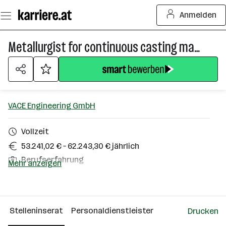
Zum
Anmelden
Seiteninhalt
springen
Metallurgist for continuous casting machines (m/w/*)
VACE Engineering GmbH
Vollzeit
53.241,02 € – 62.243,30 € jährlich
Berufserfahrung
Mehr anzeigen
Linz
Über das Unternehmen
Stelleninserat
Personaldienstleister
Drucken
Linz