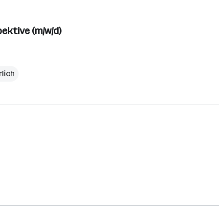
ektive (m/w/d)
rlich