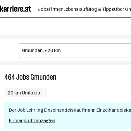
Zum
Jobs
Firmen
Lebenslauf
Blog & Tipps
Über U
Seiteninhalt
springen
464
Jobs
Gmunden
464
Jobs
in
20 km Umkreis
Gmunden
Der Job
Lehrling Einzelhandelskaufmann:Einzelhandelska
Firmenprofil anzeigen