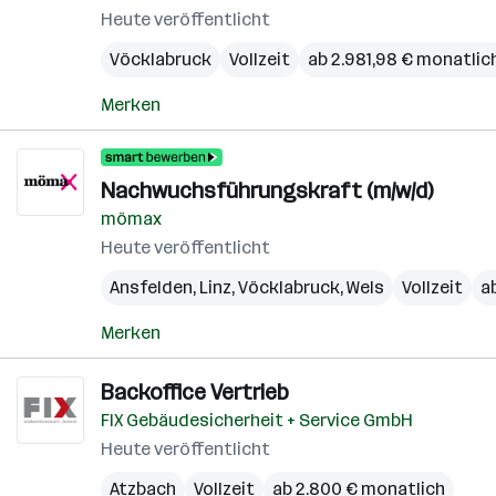
Heute veröffentlicht
Vöcklabruck
Vollzeit
ab 2.981,98 € monatlic
Merken
Nachwuchsführungskraft (m/w/d)
mömax
Heute veröffentlicht
Ansfelden
,
Linz
,
Vöcklabruck
,
Wels
Vollzeit
a
Merken
Backoffice Vertrieb
FIX Gebäudesicherheit + Service GmbH
Heute veröffentlicht
Atzbach
Vollzeit
ab 2.800 € monatlich