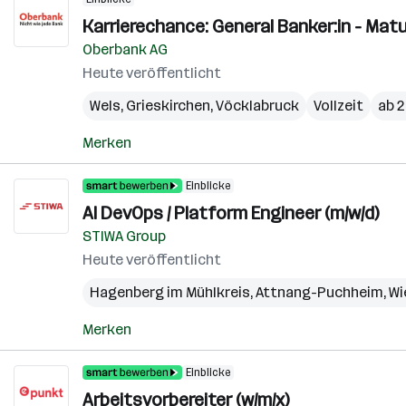
Karrierechance: General Banker:in - Mat
Oberbank AG
Heute veröffentlicht
Wels
,
Grieskirchen
,
Vöcklabruck
Vollzeit
ab 2
Merken
Einblicke
AI DevOps / Platform Engineer (m/w/d)
STIWA Group
Heute veröffentlicht
Hagenberg im Mühlkreis
,
Attnang-Puchheim
,
Wi
Merken
Einblicke
Arbeitsvorbereiter (w/m/x)