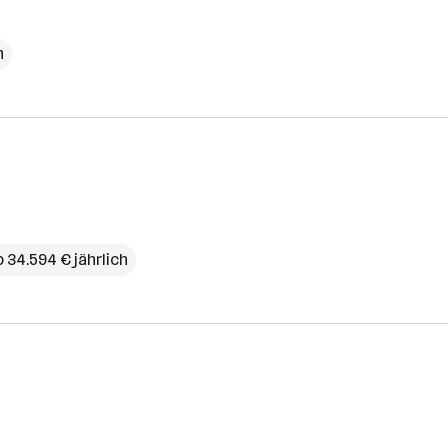
h
b 34.594 € jährlich