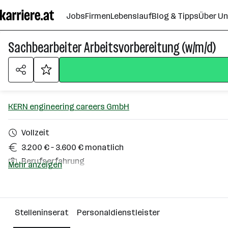
Zum
Jobs
Firmen
Lebenslauf
Blog & Tipps
Über U
Seiteninhalt
springen
Sachbearbeiter Arbeitsvorbereitung (w/m/d)
KERN engineering careers GmbH
Vollzeit
3.200 € – 3.600 € monatlich
Berufserfahrung
Mehr anzeigen
Homeoffice möglich
Weiz
Stelleninserat
Personaldienstleister
Über das Unternehmen