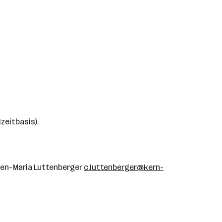
zeitbasis).
men-Maria Luttenberger
c.luttenberger@kern-