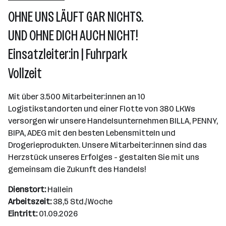
Wr. Neudorf
OHNE UNS LÄUFT GAR NICHTS.
UND OHNE DICH AUCH NICHT!
Einsatzleiter:in | Fuhrpark
Vollzeit
Mit über 3.500 Mitarbeiter:innen an 10
Logistikstandorten und einer Flotte von 380 LKWs
versorgen wir unsere Handelsunternehmen BILLA, PENNY,
BIPA, ADEG mit den besten Lebensmitteln und
Drogerieprodukten. Unsere Mitarbeiter:innen sind das
Herzstück unseres Erfolges - gestalten Sie mit uns
gemeinsam die Zukunft des Handels!
Dienstort:
Hallein
Arbeitszeit:
38,5 Std./Woche
Eintritt:
01.09.2026