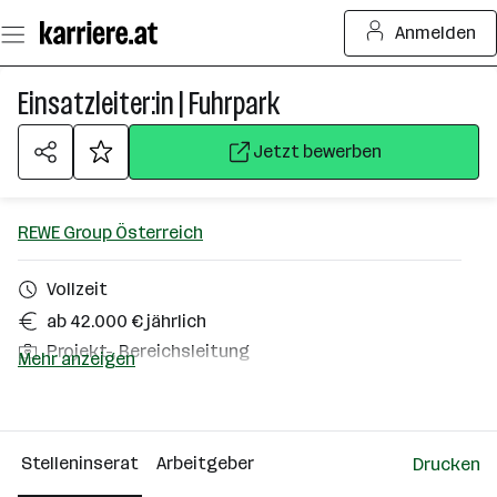
Zum
Anmelden
Seiteninhalt
springen
Einsatzleiter:in | Fuhrpark
Jetzt bewerben
REWE Group Österreich
Vollzeit
ab 42.000 € jährlich
Projekt-, Bereichsleitung
Mehr anzeigen
Hallein
Über das Unternehmen
Stelleninserat
Arbeitgeber
Drucken
10000+ Mitarbeiter*innen