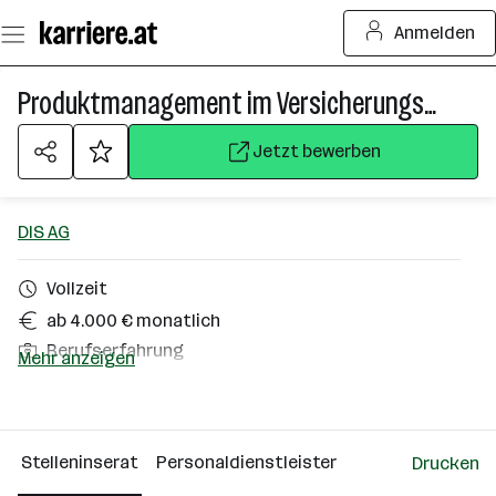
Zum
Anmelden
Seiteninhalt
springen
Produktmanagement im Versicherungsumfeld (m/w/d)
Jetzt bewerben
DIS AG
Vollzeit
ab 4.000 € monatlich
Berufserfahrung
Mehr anzeigen
Homeoffice möglich
Wien
Stelleninserat
Personaldienstleister
Drucken
Über das Unternehmen