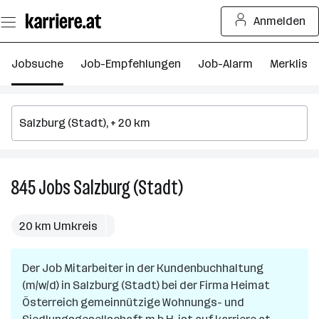
Zum
Anmelden
Seiteninhalt
springen
Jobsuche
Job-Empfehlungen
Job-Alarm
Merkliste
845
Jobs
Salzburg (Stadt)
845
Jobs
in
20 km Umkreis
Salzburg
(Stadt)
Der Job
Mitarbeiter in der Kundenbuchhaltung
(m/w/d)
in
Salzburg (Stadt)
bei der Firma
Heimat
Österreich gemeinnützige Wohnungs- und