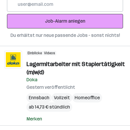
E-
Mail-
Adresse
Job-Alarm anlegen
Du erhältst nur neue passende Jobs – sonst nichts!
Einblicke
Videos
Lagermitarbeiter mit Staplertätigkeit
(m/w/d)
Doka
Gestern veröffentlicht
Ennsbach
Vollzeit
Homeoffice
ab 14,73 € stündlich
Merken