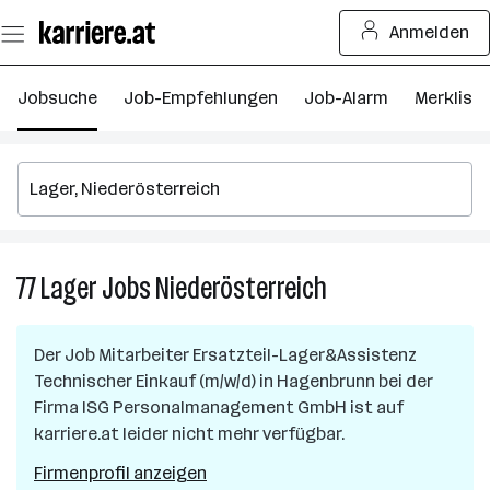
Zum
Anmelden
Seiteninhalt
springen
Jobsuche
Job-Empfehlungen
Job-Alarm
Merkliste
77
Lager
Jobs
Niederösterreich
77
Lager
Jobs
Der Job
Mitarbeiter Ersatzteil-Lager&Assistenz
in
Technischer Einkauf (m/w/d)
in
Hagenbrunn
bei der
Niederösterreich
Firma
ISG Personalmanagement GmbH
ist auf
karriere.at leider nicht mehr verfügbar.
Firmenprofil anzeigen