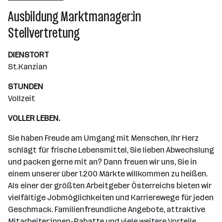
Wiener Neudorf
Ausbildung Marktmanager:in
Stellvertretung
DIENSTORT
St.Kanzian
STUNDEN
Vollzeit
VOLLER LEBEN.
Sie haben Freude am Umgang mit Menschen, Ihr Herz
schlägt für frische Lebensmittel, Sie lieben Abwechslung
und packen gerne mit an? Dann freuen wir uns, Sie in
einem unserer über 1.200 Märkte willkommen zu heißen.
Als einer der größten Arbeitgeber Österreichs bieten wir
vielfältige Jobmöglichkeiten und Karrierewege für jeden
Geschmack. Familienfreundliche Angebote, attraktive
Mitarbeiter:innen-Rabatte und viele weitere Vorteile