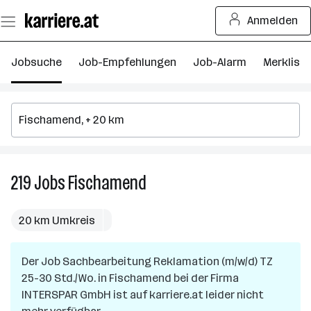
Zum
Anmelden
Seiteninhalt
springen
Jobsuche
Job-Empfehlungen
Job-Alarm
Merkliste
219
Jobs
Fischamend
219
Jobs
in
20 km Umkreis
Fischamend
Der Job
Sachbearbeitung Reklamation (m/w/d) TZ
25-30 Std./Wo.
in
Fischamend
bei der Firma
INTERSPAR GmbH
ist auf karriere.at leider nicht