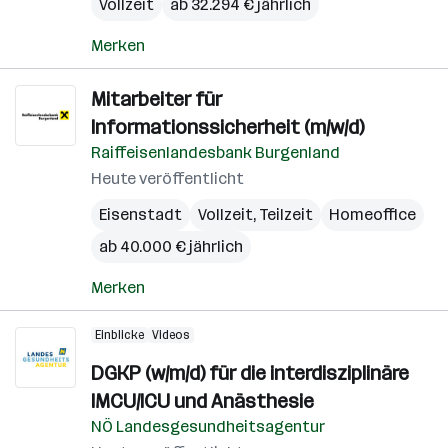
Vollzeit
ab 32.294 € jährlich
Merken
Mitarbeiter für
Informationssicherheit (m/w/d)
Raiffeisenlandesbank Burgenland
Heute veröffentlicht
Eisenstadt
Vollzeit, Teilzeit
Homeoffice
ab 40.000 € jährlich
Merken
Einblicke
Videos
DGKP (w/m/d) für die interdisziplinäre
IMCU/ICU und Anästhesie
NÖ Landesgesundheitsagentur