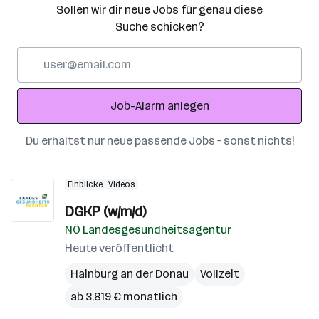
Sollen wir dir neue Jobs für genau diese
Suche schicken?
E-
Mail-
Adresse
Job-Alarm anlegen
Du erhältst nur neue passende Jobs – sonst nichts!
Einblicke
Videos
DGKP (w/m/d)
NÖ Landesgesundheitsagentur
Heute veröffentlicht
Hainburg an der Donau
Vollzeit
ab 3.819 € monatlich