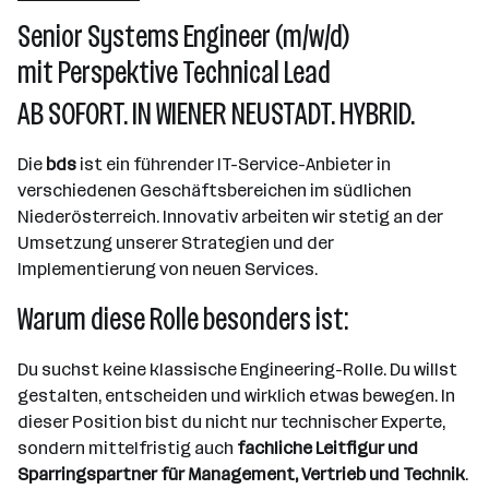
31 - 50 Mitarbeiter*innen
Senior Systems Engineer (m/w/d)
Wiener Neustadt
mit Perspektive Technical Lead
AB SOFORT. IN WIENER NEUSTADT. HYBRID.
Die
bds
ist ein führender IT-Service-Anbieter in
verschiedenen Geschäftsbereichen im südlichen
Niederösterreich. Innovativ arbeiten wir stetig an der
Umsetzung unserer Strategien und der
Implementierung von neuen Services.
Warum diese Rolle besonders ist:
Du suchst keine klassische Engineering-Rolle. Du willst
gestalten, entscheiden und wirklich etwas bewegen. In
dieser Position bist du nicht nur technischer Experte,
sondern mittelfristig auch
fachliche Leitfigur und
Sparringspartner für Management, Vertrieb und Technik
.