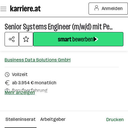
Zum
Anmelden
Seiteninhalt
springen
Senior Systems Engineer (m/w/d) mit Perspektive Technical Lead
Business Data Solutions GmbH
Vollzeit
ab 3.954 € monatlich
Berufserfahrung
Mehr anzeigen
Homeoffice möglich
Wiener Neustadt
Stelleninserat
Arbeitgeber
Drucken
Über das Unternehmen