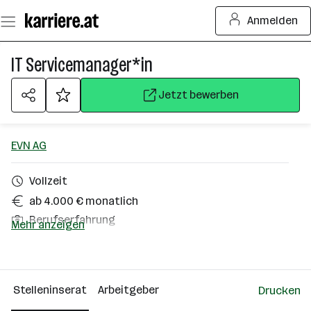
Zum
Anmelden
Seiteninhalt
springen
IT Servicemanager*in
Jetzt bewerben
EVN AG
Vollzeit
ab 4.000 € monatlich
Berufserfahrung
Mehr anzeigen
Homeoffice möglich
Maria Enzersdorf
Stelleninserat
Arbeitgeber
Drucken
Über das Unternehmen