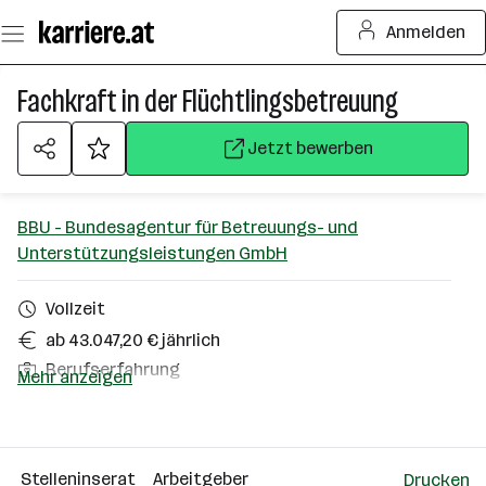
Zum
Anmelden
Seiteninhalt
springen
Fachkraft in der Flüchtlingsbetreuung
Jetzt bewerben
BBU - Bundesagentur für Betreuungs- und
Unterstützungsleistungen GmbH
Vollzeit
ab 43.047,20 € jährlich
Berufserfahrung
Mehr anzeigen
Fieberbrunn
Über das Unternehmen
Stelleninserat
Arbeitgeber
Drucken