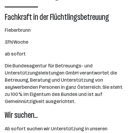
501 - 2500 Mitarbeiter*innen
Wien
Fachkraft in der Flüchtlingsbetreuung
Fieberbrunn
37h/Woche
ab sofort
Die Bundesagentur für Betreuungs- und
Unterstützungsleistungen GmbH verantwortet die
Betreuung, Beratung und Unterstützung von
asylwerbenden Personen in ganz Österreich. Sie steht
zu 100% im Eigentum des Bundes und ist auf
Gemeinnützigkeit ausgerichtet.
Wir suchen...
Ab sofort suchen wir Unterstützung in unseren