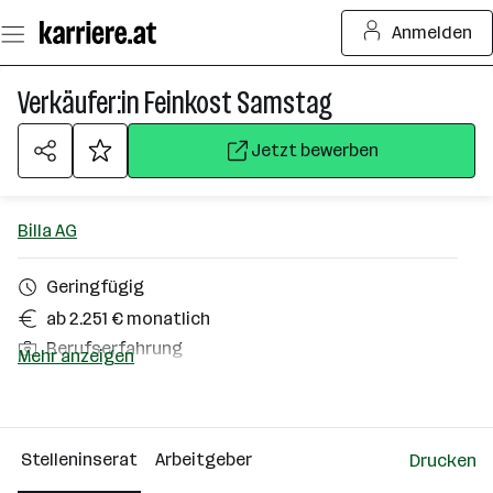
Zum
Anmelden
Seiteninhalt
springen
Verkäufer:in Feinkost Samstag
Jetzt bewerben
Billa AG
Geringfügig
ab 2.251 € monatlich
Berufserfahrung
Mehr anzeigen
Reichenau im Mühlkreis
Über das Unternehmen
Stelleninserat
Arbeitgeber
Drucken
10000+ Mitarbeiter*innen