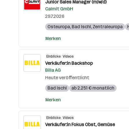
Junior Sales Manager (m/w/d)
Calmit GmbH
29.7.2026
Osteuropa
,
Bad Ischl
,
Zentraleuropa
Merken
Einblicke
Videos
Verkäufer:in Backshop
Billa AG
Heute veröffentlicht
Bad Ischl
ab 2.251 € monatlich
Merken
Einblicke
Videos
Verkäufer:in Fokus Obst, Gemüse