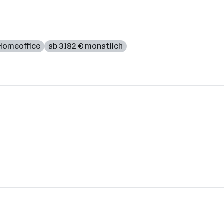
Homeoffice
ab 3.182 € monatlich