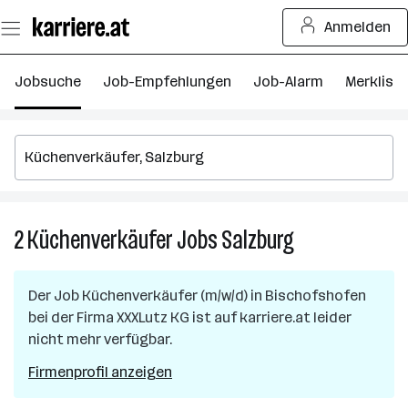
Zum
Anmelden
Seiteninhalt
springen
Jobsuche
Job-Empfehlungen
Job-Alarm
Merkliste
2
Küchenverkäufer
Jobs
Salzburg
2
Küchenverkäufe
Jobs
Der Job
Küchenverkäufer (m/w/d)
in
Bischofshofen
in
bei der Firma
XXXLutz KG
ist auf karriere.at leider
Salzburg
nicht mehr verfügbar.
Firmenprofil anzeigen