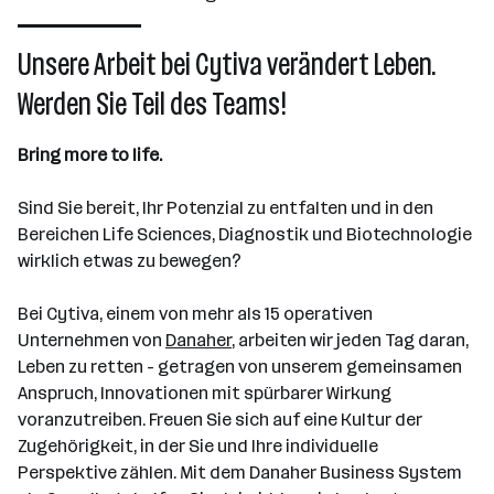
101 - 500 Mitarbeiter*innen
Pasching
Unsere Arbeit bei Cytiva verändert Leben.
Werden Sie Teil des Teams!
Bring more to life.
Sind Sie bereit, Ihr Potenzial zu entfalten und in den
Bereichen Life Sciences, Diagnostik und Biotechnologie
wirklich etwas zu bewegen?
Bei Cytiva, einem von mehr als 15 operativen
Unternehmen von
Danaher
, arbeiten wir jeden Tag daran,
Leben zu retten - getragen von unserem gemeinsamen
Anspruch, Innovationen mit spürbarer Wirkung
voranzutreiben. Freuen Sie sich auf eine Kultur der
Zugehörigkeit, in der Sie und Ihre individuelle
Perspektive zählen. Mit dem Danaher Business System