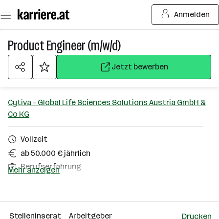
Zum
Anmelden
Seiteninhalt
springen
Product Engineer (m/w/d)
Jetzt bewerben
Cytiva - Global Life Sciences Solutions Austria GmbH &
Co KG
Vollzeit
ab 50.000 € jährlich
Berufserfahrung
Mehr anzeigen
Pasching
Über das Unternehmen
Stelleninserat
Arbeitgeber
Drucken