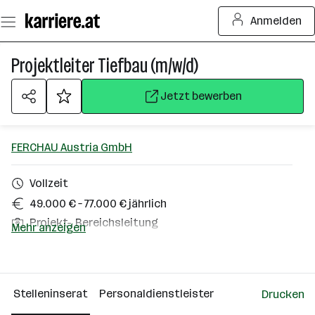
Zum
Anmelden
Seiteninhalt
springen
Projektleiter Tiefbau (m/w/d)
Jetzt bewerben
FERCHAU Austria GmbH
Vollzeit
49.000 € – 77.000 € jährlich
Projekt-, Bereichsleitung
Mehr anzeigen
Homeoffice möglich
Villach
Stelleninserat
Personaldienstleister
Drucken
Über das Unternehmen