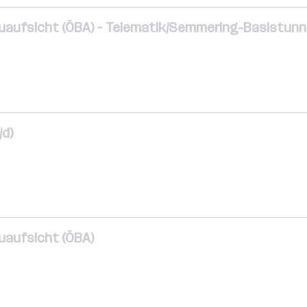
 Bauaufsicht (ÖBA) – Telematik/Semmering-Basistunn
/d)
auaufsicht (ÖBA)