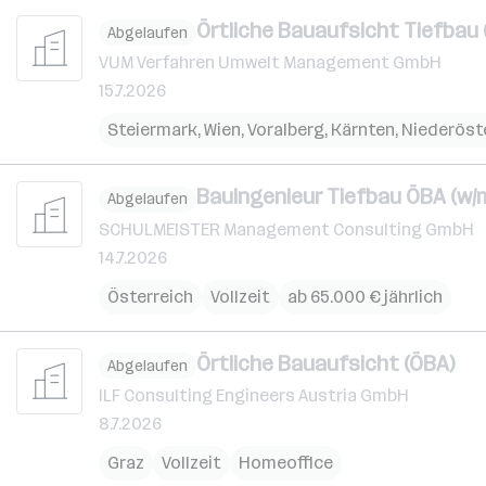
Örtliche Bauaufsicht Tiefbau (
Abgelaufen
VUM Verfahren Umwelt Management GmbH
15.7.2026
Steiermark
,
Wien
,
Voralberg
,
Kärnten
,
Niederöst
Bauingenieur Tiefbau ÖBA (w/m
Abgelaufen
SCHULMEISTER Management Consulting GmbH
14.7.2026
Österreich
Vollzeit
ab 65.000 € jährlich
Örtliche Bauaufsicht (ÖBA)
Abgelaufen
ILF Consulting Engineers Austria GmbH
8.7.2026
Graz
Vollzeit
Homeoffice