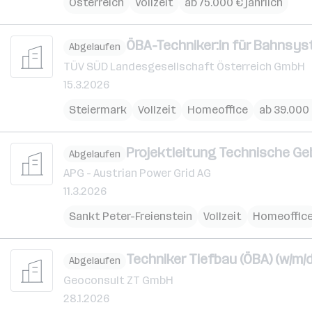
Österreich
Vollzeit
ab 75.000 € jährlich
ÖBA-Techniker:in für Bahnsys
Abgelaufen
TÜV SÜD Landesgesellschaft Österreich GmbH
15.3.2026
Steiermark
Vollzeit
Homeoffice
ab 39.000 
Projektleitung Technische G
Abgelaufen
APG - Austrian Power Grid AG
11.3.2026
Sankt Peter-Freienstein
Vollzeit
Homeoffic
Techniker Tiefbau (ÖBA) (w/m/d
Abgelaufen
Geoconsult ZT GmbH
28.1.2026