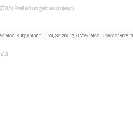
ÖBA) Freileitungsbau (m/w/d)
erreich
,
Burgenland
,
Tirol
,
Salzburg
,
Österreich
,
Oberösterreic
/d)