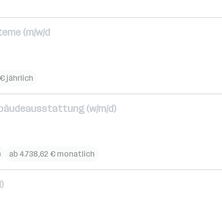
teme (m/w/d
€ jährlich
ebäudeausstattung (w/m/d)
e
ab 4.738,62 € monatlich
)