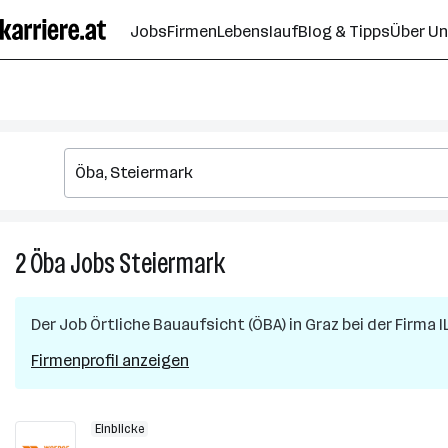
Zum
Jobs
Firmen
Lebenslauf
Blog & Tipps
Über U
Seiteninhalt
springen
2
Öba
Jobs
Steiermark
2
Öba
Jobs
Der Job
Örtliche Bauaufsicht (ÖBA)
in
Graz
bei der Firma
I
in
Steiermark
Firmenprofil anzeigen
Einblicke