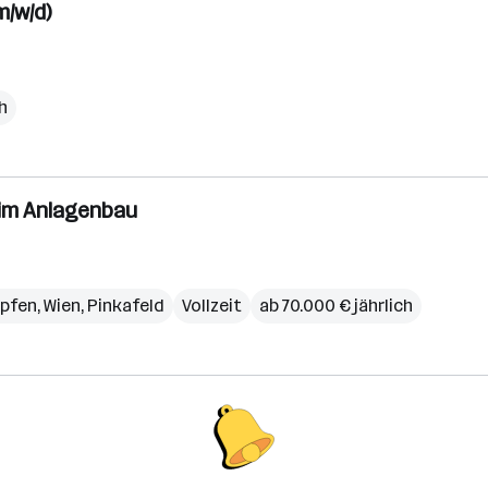
/w/d)
ch
 im Anlagenbau
pfen
,
Wien
,
Pinkafeld
Vollzeit
ab 70.000 € jährlich