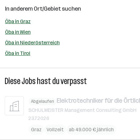
In anderem Ort/Gebiet suchen
Öba in Graz
Öba in Wien
Öba in Niederösterreich
Öba in Tirol
Diese Jobs hast du verpasst
Elektrotechniker für die Örtli
Abgelaufen
SCHULMEISTER Management Consulting GmbH
23.7.2026
Graz
Vollzeit
ab 49.000 € jährlich