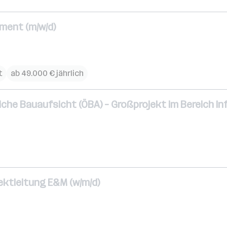
ment (m/w/d)
t
ab 49.000 € jährlich
liche Bauaufsicht (ÖBA) – Großprojekt im Bereich In
ektleitung E&M (w/m/d)