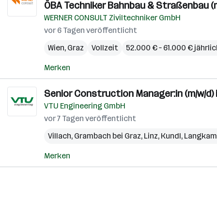
ÖBA Techniker Bahnbau & Straßenbau (m
WERNER CONSULT Ziviltechniker GmbH
vor 6 Tagen veröffentlicht
Wien
,
Graz
Vollzeit
52.000 € – 61.000 € jährli
Merken
Senior Construction Manager:in (m/w/d)
VTU Engineering GmbH
vor 7 Tagen veröffentlicht
Villach
,
Grambach bei Graz
,
Linz
,
Kundl
,
Langkam
Merken