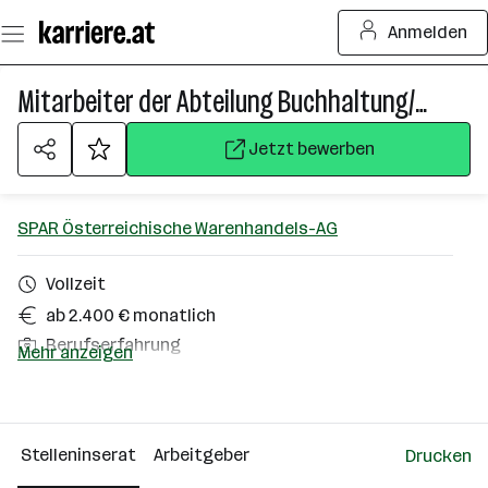
Zum
Anmelden
Seiteninhalt
springen
Mitarbeiter der Abteilung Buchhaltung/Bilanzierung (m/w/d)
Jetzt bewerben
SPAR Österreichische Warenhandels-AG
Vollzeit
ab 2.400 € monatlich
Berufserfahrung
Mehr anzeigen
Homeoffice möglich
St. Pölten
Stelleninserat
Arbeitgeber
Drucken
Über das Unternehmen