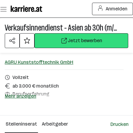
Zum
Anmelden
Seiteninhalt
springen
Verkaufsinnendienst - Asien ab 30h (m/w/d)
Jetzt bewerben
AGRU Kunststofftechnik GmbH
Vollzeit
ab 3.000 € monatlich
Berufserfahrung
Mehr anzeigen
Bad Hall
Über das Unternehmen
Stelleninserat
Arbeitgeber
Drucken
501 - 2500 Mitarbeiter*innen