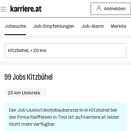
Zum
Anmelden
Seiteninhalt
springen
Jobsuche
Job-Empfehlungen
Job-Alarm
Merkliste
99
Jobs
Kitzbühel
99
Jobs
in
20 km Umkreis
Kitzbühel
Der Job
(Junior) Wohnbauberater:in
in
Kitzbühel
bei
der Firma
Raiffeisen in Tirol
ist auf karriere.at leider
nicht mehr verfügbar.