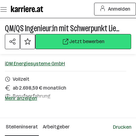
Zum
Anmelden
Seiteninhalt
springen
QM/QS Ingenieur:in mit Schwerpunkt Lieferantenaudits und Reklamationsbearbeitung (m/w/d)
Jetzt bewerben
iDM Energiesysteme GmbH
Vollzeit
ab 2.698,59 € monatlich
Berufserfahrung
Mehr anzeigen
Matrei in Osttirol, Osttirol
Über das Unternehmen
Stelleninserat
Arbeitgeber
Drucken
501 - 2500 Mitarbeiter*innen