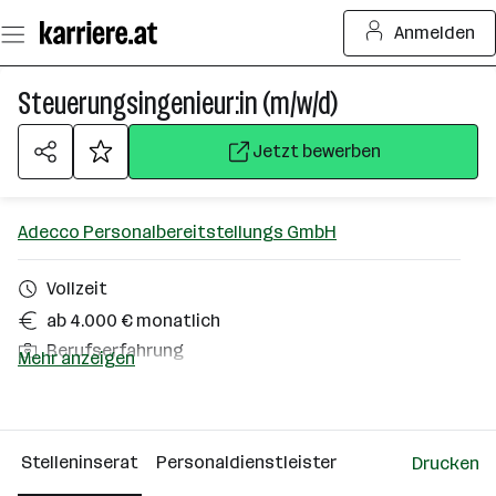
Zum
Anmelden
Seiteninhalt
springen
Steuerungsingenieur:in (m/w/d)
Jetzt bewerben
Adecco Personalbereitstellungs GmbH
Vollzeit
ab 4.000 € monatlich
Berufserfahrung
Mehr anzeigen
Radfeld
Über das Unternehmen
Stelleninserat
Personaldienstleister
Drucken
Wien