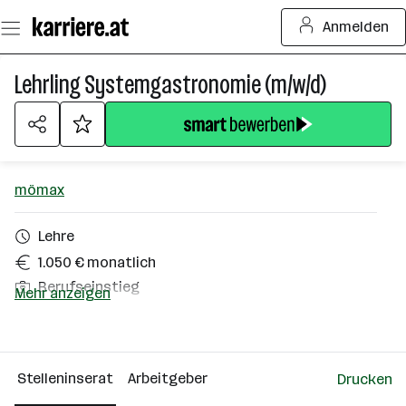
Zum
Anmelden
Seiteninhalt
springen
Lehrling Systemgastronomie (m/w/d)
mömax
Lehre
1.050 € monatlich
Berufseinstieg
Mehr anzeigen
Parndorf
Über das Unternehmen
Stelleninserat
Arbeitgeber
Drucken
501+ Mitarbeiter*innen