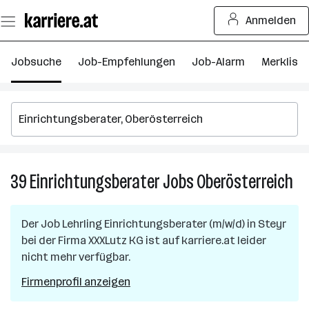
Zum
Anmelden
Seiteninhalt
springen
Jobsuche
Job-Empfehlungen
Job-Alarm
Merkliste
39
Einrichtungsberater
Jobs
Oberösterreich
39
Ein
Jo
Der Job
Lehrling Einrichtungsberater (m/w/d)
in
Steyr
in
bei der Firma
XXXLutz KG
ist auf karriere.at leider
Ob
nicht mehr verfügbar.
Firmenprofil anzeigen