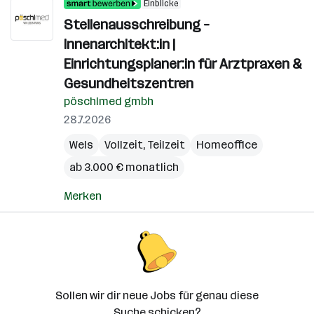
Einblicke
Stellenausschreibung –
Innenarchitekt:in |
Einrichtungsplaner:in für Arztpraxen &
Gesundheitszentren
pöschlmed gmbh
28.7.2026
Wels
Vollzeit, Teilzeit
Homeoffice
ab 3.000 € monatlich
Merken
Sollen wir dir neue Jobs für genau diese
Suche schicken?