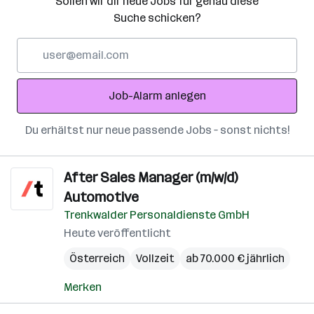
Sollen wir dir neue Jobs für genau diese
Suche schicken?
E-
Mail-
Adresse
Job-Alarm anlegen
Du erhältst nur neue passende Jobs – sonst nichts!
After Sales Manager (m/w/d)
Automotive
Trenkwalder Personaldienste GmbH
Heute veröffentlicht
Österreich
Vollzeit
ab 70.000 € jährlich
Merken