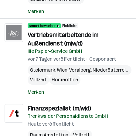
Merken
Einblicke
Vertriebsmitarbeitende im
Außendienst (m/w/d)
Ille Papier-Service GmbH
vor 7 Tagen veröffentlicht
Gesponsert
Steiermark
,
Wien
,
Voralberg
,
Niederösterreich
,
B
Vollzeit
Homeoffice
Merken
Finanzspezialist (m/w/d)
Trenkwalder Personaldienste GmbH
Heute veröffentlicht
Raum Amstetten
Vollzeit