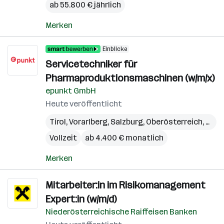
ab 55.800 € jährlich
Merken
Einblicke
Servicetechniker für
Pharmaproduktionsmaschinen (w/m/x)
epunkt GmbH
Heute veröffentlicht
Tirol
,
Vorarlberg
,
Salzburg
,
Oberösterreich
,
Kärn
Vollzeit
ab 4.400 € monatlich
Merken
Mitarbeiter:in im Risikomanagement
Expert:in (w/m/d)
Niederösterreichische Raiffeisen Banken