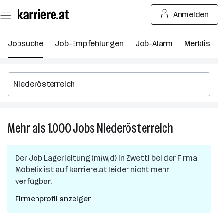
Zum
Anmelden
Seiteninhalt
springen
Jobsuche
Job-Empfehlungen
Job-Alarm
Merkliste
Mehr als 1.000
Jobs
Niederösterreich
Mehr
als
1.000
Der Job
Lagerleitung (m/w/d)
in
Zwettl
bei der Firma
Jobs
Möbelix
ist auf karriere.at leider nicht mehr
in
verfügbar.
Niederöster
Firmenprofil anzeigen