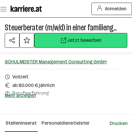
Zum
Anmelden
Seiteninhalt
springen
Steuerberater (m/w/d) in einer familiengeführten Kanzlei
Jetzt bewerben
SCHULMEISTER Management Consulting GmbH
Vollzeit
ab 80.000 € jährlich
Berufserfahrung
Mehr anzeigen
Hartberg-Fürstenfeld
Über das Unternehmen
Stelleninserat
Personaldienstleister
Drucken
Wien